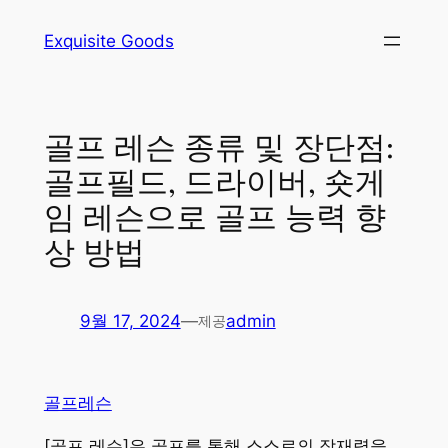
콘
Exquisite Goods
텐
츠
로
바
골프 레슨 종류 및 장단점:
로
골프필드, 드라이버, 숏게
가
기
임 레슨으로 골프 능력 향
상 방법
9월 17, 2024
—
admin
제공
골프레슨
[골프 레슨]은 골프를 통해 스스로의 잠재력을